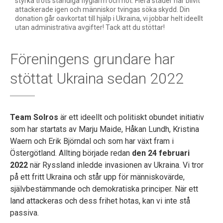
styrka trots ständiga flyglarm och hot. Flera städer har blivit
attackerade igen och människor tvingas söka skydd. Din
donation går oavkortat till hjälp i Ukraina, vi jobbar helt ideellt
utan administrativa avgifter! Tack att du stöttar!
Föreningens grundare har
stöttat Ukraina sedan 2022
Team Solros
är ett ideellt och politiskt obundet initiativ
som har startats av Marju Maide, Håkan Lundh, Kristina
Waern och Erik Björndal och som har växt fram i
Östergötland. Allting började redan
den 24 februari
2022
när Ryssland inledde invasionen av Ukraina. Vi tror
på ett fritt Ukraina och står upp för människovärde,
självbestämmande och demokratiska principer. När ett
land attackeras och dess frihet hotas, kan vi inte stå
passiva.