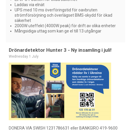
Laddas via elnät
UPS med 10 ms överföringstid för oavbruten
strömförsörjning och överlägset BMS-skydd för ökad
säkerhet
2000W uteffekt (4000W peak) för drift av olika enheter
Mångsidiga uttag som kan ge el till 13 utgångar
Drönardetektor Hunter 3 - Ny insamling i juli!
Wednesday 1 July
DONERA VIA SWISH 1231786631 eller BANKGIRO 419-9600