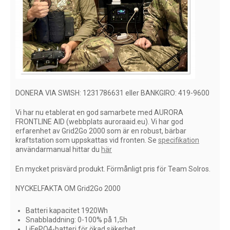
DONERA VIA SWISH: 1231786631 eller BANKGIRO: 419-9600
Vi har nu etablerat en god samarbete med AURORA
FRONTLINE AID (webbplats auroraaid.eu). Vi har god
erfarenhet av Grid2Go 2000 som är en robust, bärbar
kraftstation som uppskattas vid fronten. Se
specifikation
användarmanual hittar du
här
En mycket prisvärd produkt. Förmånligt pris för Team Solros.
NYCKELFAKTA OM Grid2Go 2000
Batteri kapacitet 1920Wh
Snabbladdning: 0-100% på 1,5h
LiFePO4-batteri för ökad säkerhet