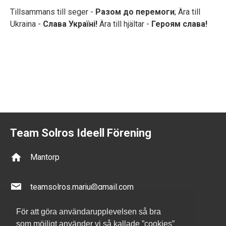
Tillsammans till seger -
Разом до перемоги
; Ära till
Ukraina -
Слава Україні!
Ära till hjältar -
Героям слава!
Team Solros Ideell Förening
home
Mantorp
email
teamsolros.marju@gmail.com
Organisationsnummer 802545-5216
För att göra användarupplevelsen så bra
Swish 1231786631
som möjligt använder vi så kallade ”cookies”