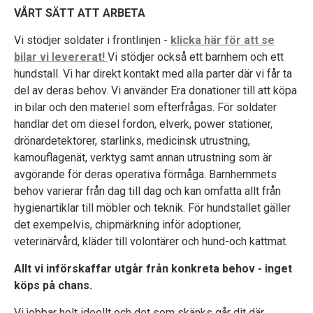
VÅRT SÄTT ATT ARBETA
Vi stödjer soldater i frontlinjen -
klicka här för att se
bilar vi levererat!
Vi stödjer också ett barnhem och ett
hundstall. Vi har direkt kontakt med alla parter där vi får ta
del av deras behov. Vi använder Era donationer till att köpa
in bilar och den materiel som efterfrågas. För soldater
handlar det om diesel fordon, elverk, power stationer,
drönardetektorer, starlinks, medicinsk utrustning,
kamouflagenät, verktyg samt annan utrustning som är
avgörande för deras operativa förmåga. Barnhemmets
behov varierar från dag till dag och kan omfatta allt från
hygienartiklar till möbler och teknik. För hundstallet gäller
det exempelvis, chipmärkning inför adoptioner,
veterinärvård, kläder till volontärer och hund-och kattmat.
Allt vi införskaffar utgår från konkreta behov - inget
köps på chans.
Vi jobbar helt ideellt och det som skänks går dit där